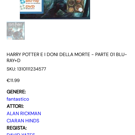
HARRY POTTER E I DONI DELLA MORTE - PARTE 01 BLU-
RAY+D
SKU
SKU:
1310111234577
1310111234577
Price
€11.99
GENERE:
fantastico
ATTORI:
ALAN RICKMAN
CIARAN HINDS
REGISTA: