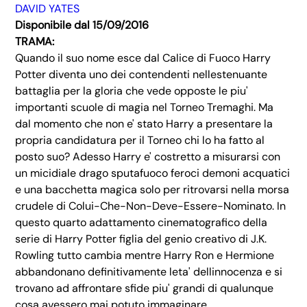
DAVID YATES
Disponibile dal 15/09/2016
TRAMA:
Quando il suo nome esce dal Calice di Fuoco Harry
Potter diventa uno dei contendenti nellestenuante
battaglia per la gloria che vede opposte le piu'
importanti scuole di magia nel Torneo Tremaghi. Ma
dal momento che non e' stato Harry a presentare la
propria candidatura per il Torneo chi lo ha fatto al
posto suo? Adesso Harry e' costretto a misurarsi con
un micidiale drago sputafuoco feroci demoni acquatici
e una bacchetta magica solo per ritrovarsi nella morsa
crudele di Colui-Che-Non-Deve-Essere-Nominato. In
questo quarto adattamento cinematografico della
serie di Harry Potter figlia del genio creativo di J.K.
Rowling tutto cambia mentre Harry Ron e Hermione
abbandonano definitivamente leta' dellinnocenza e si
trovano ad affrontare sfide piu' grandi di qualunque
cosa avessero mai potuto immaginare.