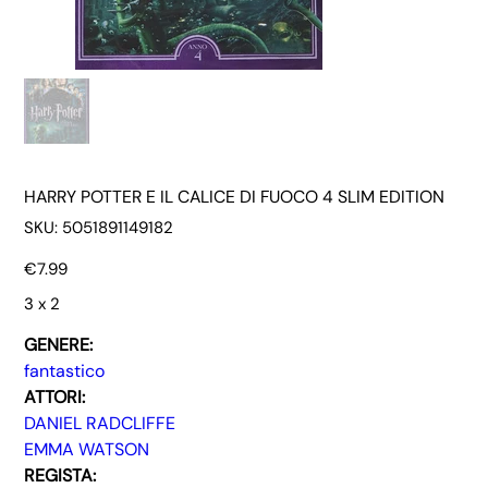
HARRY POTTER E IL CALICE DI FUOCO 4 SLIM EDITION
SKU
SKU:
5051891149182
5051891149182
Price
€7.99
3 x 2
GENERE:
fantastico
ATTORI:
DANIEL RADCLIFFE
EMMA WATSON
REGISTA: