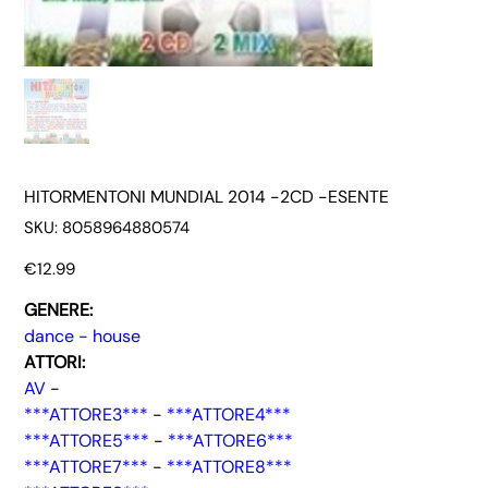
HITORMENTONI MUNDIAL 2014 -2CD -ESENTE
SKU
SKU:
8058964880574
8058964880574
Price
€12.99
GENERE:
dance - house
ATTORI:
AV
-
***ATTORE3***
-
***ATTORE4***
***ATTORE5***
-
***ATTORE6***
***ATTORE7***
-
***ATTORE8***