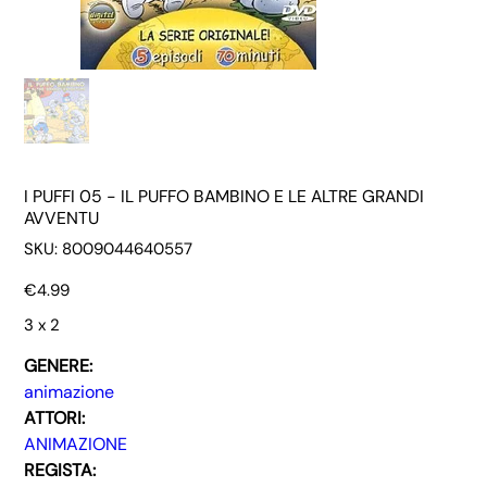
I PUFFI 05 - IL PUFFO BAMBINO E LE ALTRE GRANDI
AVVENTU
SKU
SKU:
8009044640557
8009044640557
Price
€4.99
3 x 2
GENERE:
animazione
ATTORI:
ANIMAZIONE
REGISTA: