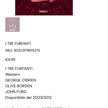
I TRE FURFANTI
SKU
SKU:
8032979615215
8032979615215
Price
€6.99
I TRE FURFANTI
Western
GEORGE O'BRIEN
OLIVE BORDEN
JOHN FORD
Disponibile dal 21/03/2012