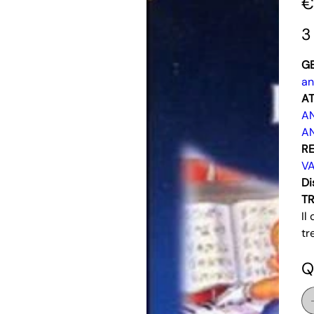
€
3
G
an
AT
A
A
RE
VA
Di
T
Il
tr
Q