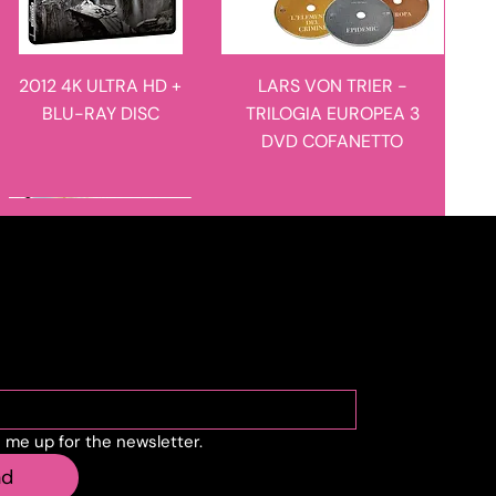
2012 4K ULTRA HD +
LARS VON TRIER -
BLU-RAY DISC
TRILOGIA EUROPEA 3
DVD COFANETTO
novità in arrivo
novità in arrivo
cribe to the newslette
n me up for the newsletter.
MANIE-MANIE - I
L'ULULATO - LIMITED
nd
RACCONTI DEL
EDITION 4K ULTRA HD +