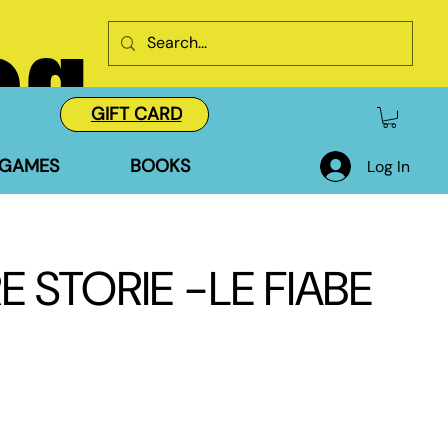
og
GIFT CARD
GAMES
BOOKS
Log In
RE STORIE -LE FIABE