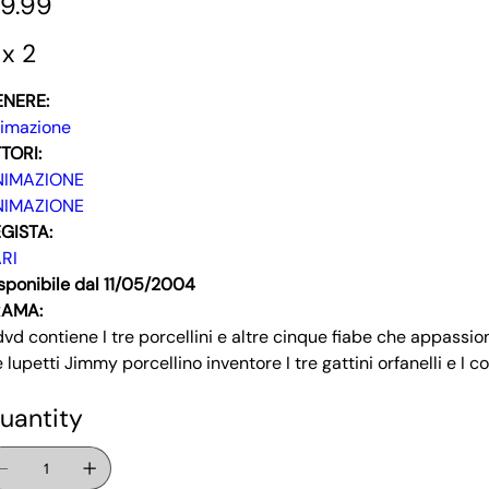
9.99
 x 2
ENERE:
imazione
TORI:
NIMAZIONE
NIMAZIONE
GISTA:
RI
sponibile dal 11/05/2004
RAMA:
 dvd contiene I tre porcellini e altre cinque fiabe che appassion
e lupetti Jimmy porcellino inventore I tre gattini orfanelli e I con
uantity