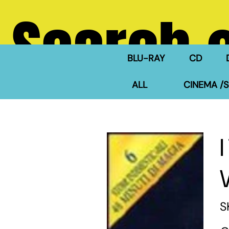
Search 
BLU-RAY
CD
ALL
CINEMA /S
S
Pric