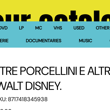
our catal
DVD
LP
MC
VHS
USED
OTHER
ERIE
DOCUMENTARIES
MUSIC
I TRE PORCELLINI E ALT
WALT DISNEY.
SKU
KU:
8717418345938
8717418345938
e