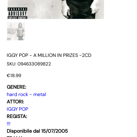
IGGY POP - A MILLION IN PRIZES -2CD
SKU
SKU:
094633089822
094633089822
Price
€18.99
GENERE:
hard rock - metal
ATTORI:
IGGY POP
REGISTA:
!!!
Disponibile dal 15/07/2005