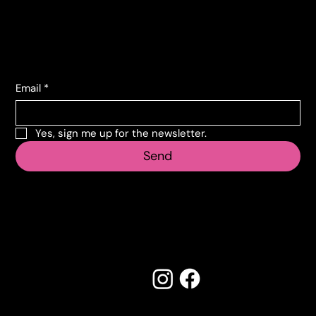
info@vecosell.it
+39 011 739 6675
Subscribe to the newsletter
Email
*
Yes, sign me up for the newsletter.
Send
Follow us
Made by Creostudios