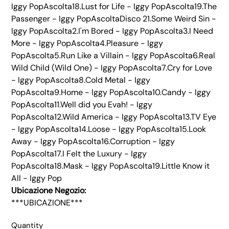
Iggy PopAscolta18.Lust for Life - Iggy PopAscolta19.The
Passenger - Iggy PopAscoltaDisco 21.Some Weird Sin -
Iggy PopAscolta2.I'm Bored - Iggy PopAscolta3.I Need
More - Iggy PopAscolta4.Pleasure - Iggy
PopAscolta5.Run Like a Villain - Iggy PopAscolta6.Real
Wild Child (Wild One) - Iggy PopAscolta7.Cry for Love
- Iggy PopAscolta8.Cold Metal - Iggy
PopAscolta9.Home - Iggy PopAscolta10.Candy - Iggy
PopAscolta11.Well did you Evah! - Iggy
PopAscolta12.Wild America - Iggy PopAscolta13.TV Eye
- Iggy PopAscolta14.Loose - Iggy PopAscolta15.Look
Away - Iggy PopAscolta16.Corruption - Iggy
PopAscolta17.I Felt the Luxury - Iggy
PopAscolta18.Mask - Iggy PopAscolta19.Little Know it
All - Iggy Pop
Ubicazione Negozio:
***UBICAZIONE***
Quantity