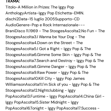
TRAMA:
Titolo-A Million in Prizes: The Iggy Pop
AnthologyArtista-Iggy Pop Etichetta-EMIN.
dischi2Data-15 luglio 2005Supporto-CD
AudioGenere-Pop e Rock Internazionale---
BraniDisco 11.1969 - The StoogesAscolta2.No Fun - The
StoogesAscolta3.I Wanna be Your Dog - The
StoogesAscolta4.Down on the Street - The
StoogesAscolta5.I Got a Right - Iggy Pop & The
StoogesAscolta6.Gimme Some Skin - Iggy Pop & The
StoogesAscolta7.Search and Destroy - Iggy Pop & The
StoogesAscolta8.Gimme Danger - Iggy Pop & The
StoogesAscolta9.Raw Power - Iggy Pop & The
StoogesAscolta10.Kill City - Iggy Pop James
WilliamsonAscolta11.I'm Sick of you - Iggy Pop & The
StoogesAscolta12.Nightclubbing - Iggy
PopAscolta13.Funtime - Iggy PopAscolta14.China Girl -
Iggy PopAscolta15.Sister Midnight - Iggy
PopAscolta16.Tonight - Iggy PopAscolta17.Success -