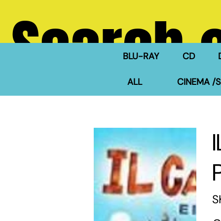
Search 
BLU-RAY
CD
ALL
CINEMA /S
S
Pric