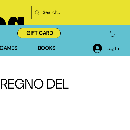
og
GIFT CARD
GAMES
BOOKS
Log In
IL REGNO DEL