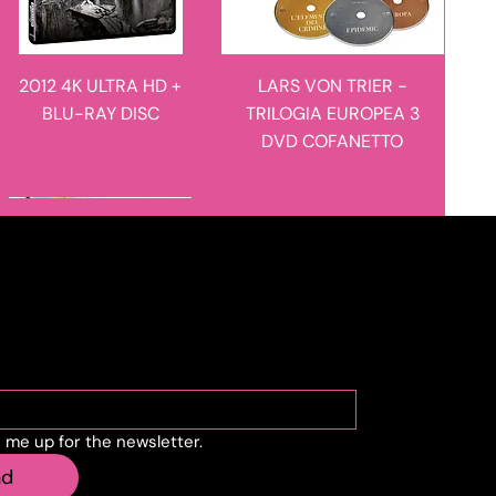
2012 4K ULTRA HD +
LARS VON TRIER -
BLU-RAY DISC
TRILOGIA EUROPEA 3
DVD COFANETTO
novità in arrivo
novità in arrivo
cribe to the newslette
n me up for the newsletter.
MANIE-MANIE - I
L'ULULATO - LIMITED
nd
RACCONTI DEL
EDITION 4K ULTRA HD +