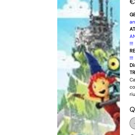
€
G
an
AT
A
!!!
RE
!!!
Di
T
Ca
co
ri
Q