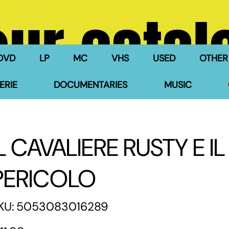
our catal
DVD
LP
MC
VHS
USED
OTHER
ERIE
DOCUMENTARIES
MUSIC
IL CAVALIERE RUSTY E 
PERICOLO
SKU
KU:
5053083016289
5053083016289
e