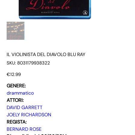
IL VIOLINISTA DEL DIAVOLO BLU RAY
SKU
SKU:
8031179938322
8031179938322
Price
€12.99
GENERE:
drammatico
ATTORI:
DAVID GARRETT
JOELY RICHARDSON
REGISTA:
BERNARD ROSE