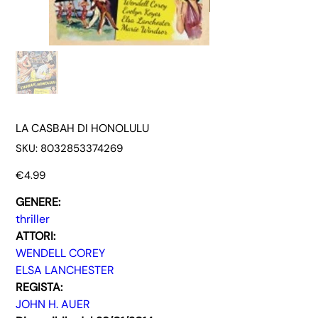
LA CASBAH DI HONOLULU
SKU
SKU:
8032853374269
8032853374269
Price
€4.99
GENERE:
thriller
ATTORI:
WENDELL COREY
ELSA LANCHESTER
REGISTA:
JOHN H. AUER