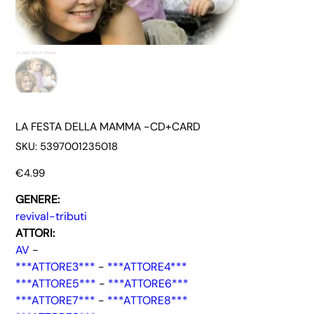
LA FESTA DELLA MAMMA -CD+CARD
SKU
SKU:
5397001235018
5397001235018
Price
€4.99
GENERE:
revival-tributi
ATTORI:
AV
-
***ATTORE3***
-
***ATTORE4***
***ATTORE5***
-
***ATTORE6***
***ATTORE7***
-
***ATTORE8***