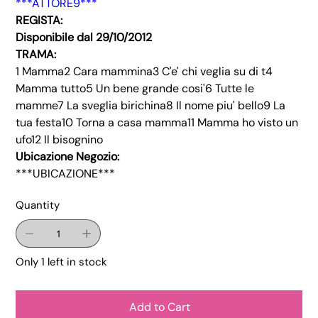
***ATTORE9***
REGISTA:
Disponibile dal 29/10/2012
TRAMA:
1 Mamma2 Cara mammina3 C'e' chi veglia su di t4
Mamma tutto5 Un bene grande cosi'6 Tutte le
mamme7 La sveglia birichina8 Il nome piu' bello9 La
tua festa10 Torna a casa mamma11 Mamma ho visto un
ufo12 Il bisognino
Ubicazione Negozio:
***UBICAZIONE***
Quantity
Only 1 left in stock
Add to Cart