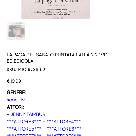
LA PAGA DEL SABATO PUNTATA 1 ALLA 2 2DVD
ED.EDICOLA
SKU
SKU:
1410197315921
1410197315921
Price
€19.99
GENERE:
serie-tv
ATTORI:
-
JENNY TAMBURI
***ATTORE3***
-
***ATTORE4***
***ATTORE5***
-
***ATTORE6***