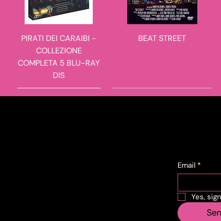
PIRATI DEI CARAIBI -
BEAT STREET
COLLEZIONE
COMPLETA 5 BLU-RAY
DIS
novità in arrivo
novità in arrivo
novità in arrivo
novità in arrivo
Conta
Subs
cts
Email
*
Corso Lombardia,
Yes, sig
SERPICO BLU-RAY DISC
OUTLANDER - THE
SCARY MOVIE 6 BLU-
OUTLANDER -
135
Se
COMPLETE SERIES 38
STAGIONE 8 4 BLU-RAY
RAY DISC