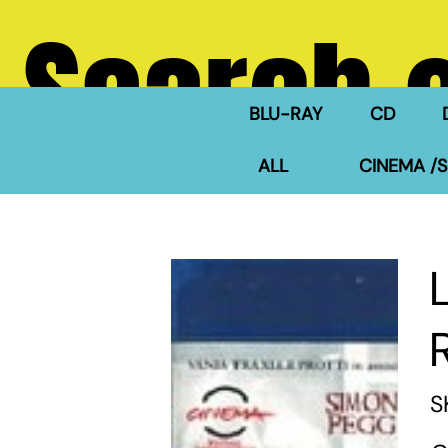
Search 
BLU-RAY
CD
ALL
CINEMA /S
S
Pric