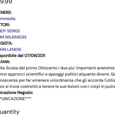
9.99
ENERE:
ommedia
TORI:
DY SERKIS
OM WILKINSON
GISTA:
OHN LANDIS
sponibile dal 07/06/2011
RAMA:
lla Scozia del primo Ottocento i due piu' importanti anatomist
nno approcci scientifici e appoggi politici alquanto diversi. Q
noscenze per far emanare un'ordinanza che gli accorda l'utilizzo
ox si trova costretto a tenere le sue lezioni con i corpi in putr
icazione Negozio:
*UBICAZIONE***
uantity