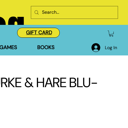
og
GIFT CARD
GAMES
BOOKS
Log In
URKE & HARE BLU-