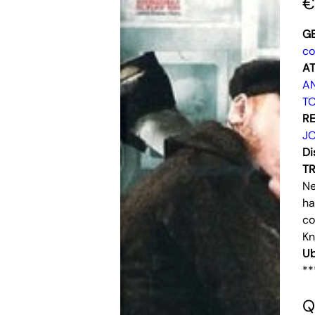
€
G
c
AT
AN
T
RE
J
Di
T
Ne
ha
co
Kn
Ub
**
Q