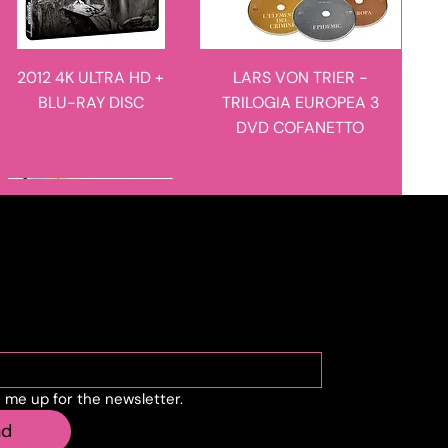
2012 4K ULTRA HD +
LARS VON TRIER -
BLU-RAY DISC
TRILOGIA EUROPEA 3
DVD COFANETTO
novità in arrivo
novità in arrivo
cribe to the newslette
n me up for the newsletter.
MANIE-MANIE - I
L'ULULATO - LIMITED
nd
RACCONTI DEL
EDITION 4K ULTRA HD +