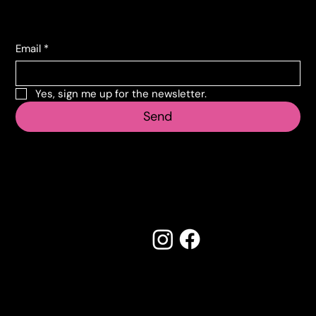
Subscribe to the newsletter
Email
*
Yes, sign me up for the newsletter.
Send
Follow us
Made by Creostudios
Do you have any suggestions? Contact
info@vecosell.it