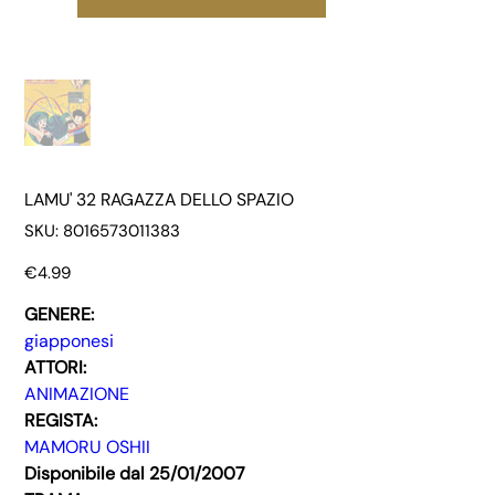
LAMU' 32 RAGAZZA DELLO SPAZIO
SKU
SKU:
8016573011383
8016573011383
Price
€4.99
GENERE:
giapponesi
ATTORI:
ANIMAZIONE
REGISTA:
MAMORU OSHII
Disponibile dal 25/01/2007