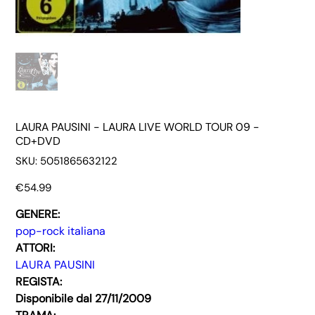
LAURA PAUSINI - LAURA LIVE WORLD TOUR 09 -
CD+DVD
SKU
SKU:
5051865632122
5051865632122
Price
€54.99
GENERE:
pop-rock italiana
ATTORI:
LAURA PAUSINI
REGISTA:
Disponibile dal 27/11/2009