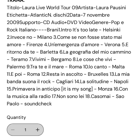
TRAMA:
Titolo-Laura Live World Tour 09Artista-Laura Pausini
Etichetta-AtlanticN. dischi2Data-7 novembre
2009Supporto-CD Audio+DVD VideoGenere-Pop e
Rock Italiano----Brani1.Intro It's too late - Helsinki
2.Invece no - Milano 3.Come se non fosse stato mai
amore - Firenze 4.Un'emergenza d'amore - Verona 5.E
ritorno da te - Barletta 6.La geografia del mio cammino
- Teramo 7.Vivimi - Bergamo 8.Le cose che vivi -
Palermo 9.Tra te e il mare - Roma 10.Io canto - Malta
11.E poi - Roma 12.Resta in ascolto - Bruxelles 13.La mia
banda suona il rock - Cagliari 14.La solitudine - Napoli
15.Primavera in anticipo [it is my song] - Monza 16.Con
la musica alla radio 17.Non sono lei 18.Casomai - Sao
Paolo - soundcheck
Quantity