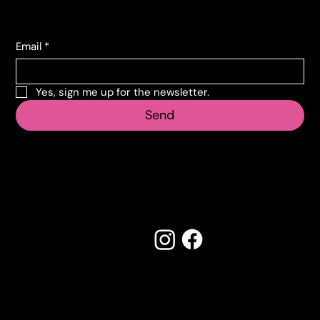
Subscribe to the newsletter
Email
*
Yes, sign me up for the newsletter.
Send
Follow us
Made by Creostudios
Do you have any suggestions? Contact
info@vecosell.it