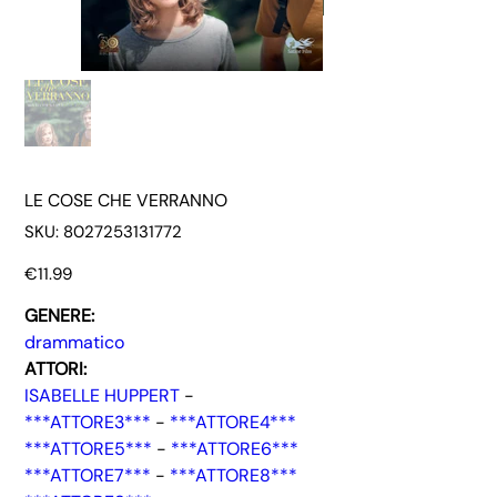
LE COSE CHE VERRANNO
SKU
SKU:
8027253131772
8027253131772
Price
€11.99
GENERE:
drammatico
ATTORI:
ISABELLE HUPPERT
-
***ATTORE3***
-
***ATTORE4***
***ATTORE5***
-
***ATTORE6***
***ATTORE7***
-
***ATTORE8***