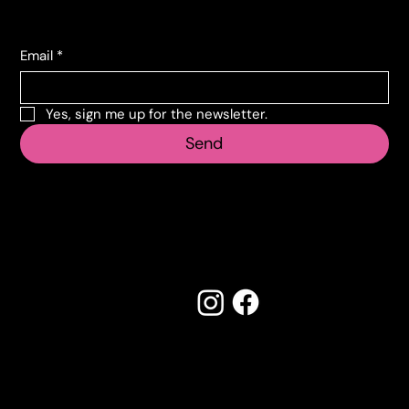
Subscribe to the newsletter
Email
*
Yes, sign me up for the newsletter.
Send
Follow us
Made by Creostudios
Do you have any suggestions? Contact
info@vecosell.it