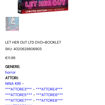
LET HER OUT LTD DVD+BOOKLET
SKU
SKU:
4020628806903
4020628806903
Price
€11.99
GENERE:
horror
ATTORI:
NINA KIRI
-
***ATTORE3***
-
***ATTORE4***
***ATTORE5***
-
***ATTORE6***
***ATTORE7***
-
***ATTORE8***