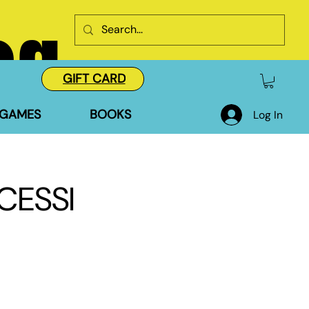
og
GIFT CARD
GAMES
BOOKS
Log In
CESSI