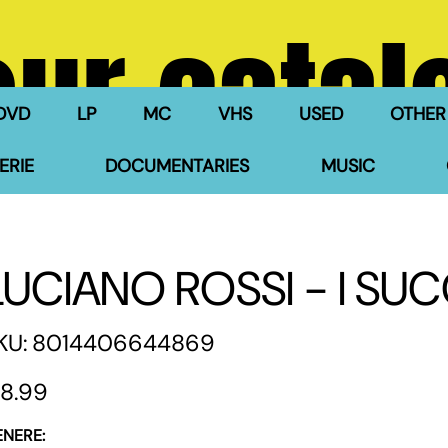
our catal
DVD
LP
MC
VHS
USED
OTHER
ERIE
DOCUMENTARIES
MUSIC
LUCIANO ROSSI - I SUC
SKU
KU:
8014406644869
8014406644869
e
8.99
ENERE: