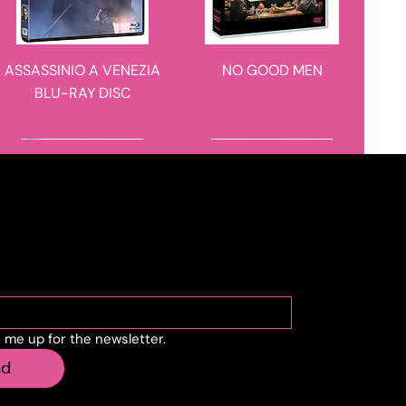
ASSASSINIO A VENEZIA
NO GOOD MEN
BLU-RAY DISC
novità in arrivo
novità in arrivo
cribe to the newslette
n me up for the newsletter.
IL CASO 137
BARBARIAN 4K ULTRA
nd
HD + BLU-RAY DISC -
STEELBOOK