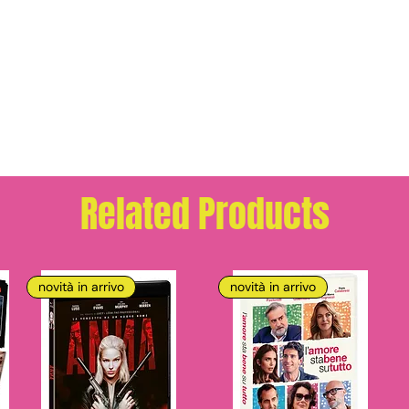
Related Products
novità in arrivo
novità in arrivo