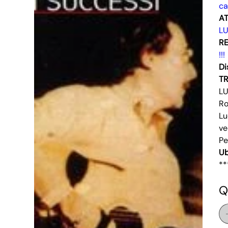
ca
AT
LU
RE
!!!
Di
T
LU
Ro
Lu
ve
Pe
Ub
**
Q