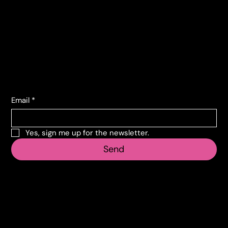
Corso Lombardia, 135
10151 Torino TO
info@vecosell.it
+39 011 739 6675
Subscribe to the newsletter
Email
*
Yes, sign me up for the newsletter.
Send