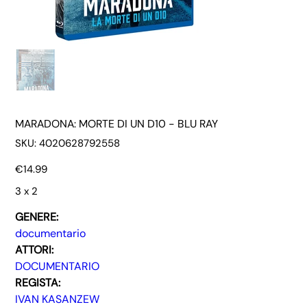
MARADONA: MORTE DI UN D10 - BLU RAY
SKU
SKU:
4020628792558
4020628792558
Price
€14.99
3 x 2
GENERE:
documentario
ATTORI:
DOCUMENTARIO
REGISTA:
IVAN KASANZEW