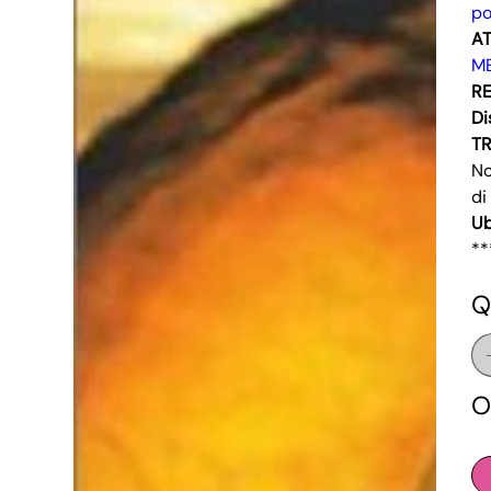
po
AT
ME
RE
Di
T
No
di
Ub
**
Q
O