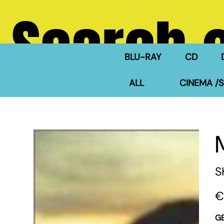
Search 
BLU-RAY
CD
ALL
CINEMA /S
S
Pric
€
G