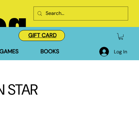
og
GIFT CARD
GAMES
BOOKS
Log In
N STAR