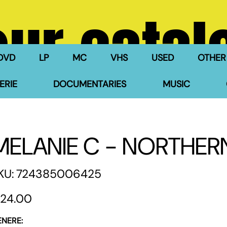
our catal
DVD
LP
MC
VHS
USED
OTHER
ERIE
DOCUMENTARIES
MUSIC
MELANIE C - NORTHER
SKU
KU:
724385006425
724385006425
e
24.00
ENERE: