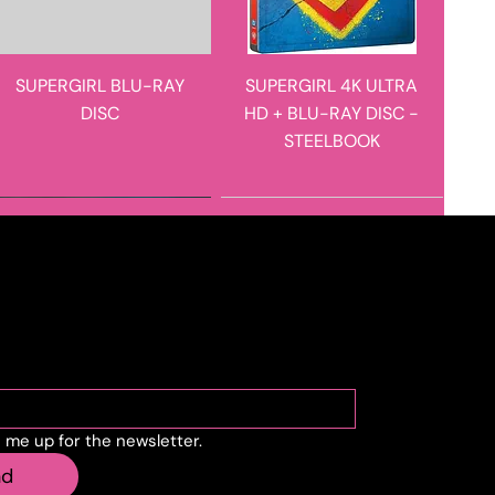
SUPERGIRL BLU-RAY
SUPERGIRL 4K ULTRA
DISC
HD + BLU-RAY DISC -
STEELBOOK
novità in arrivo
novità in arrivo
cribe to the newslette
n me up for the newsletter.
STEVE HACKETT - THE
E I FIGLI DOPO DI LORO
nd
ROARING WAVES