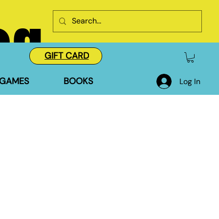
og
GIFT CARD
GAMES
BOOKS
Log In