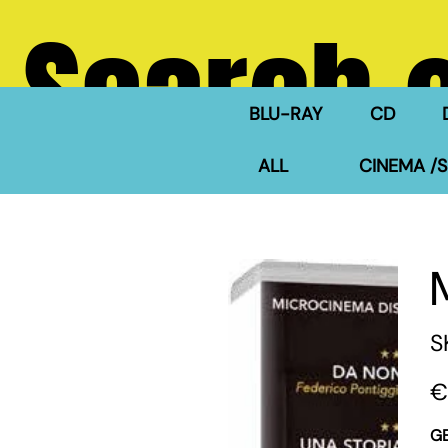
Search 
BLU-RAY
CD
ALL
CINEMA /S
S
Pric
€
G