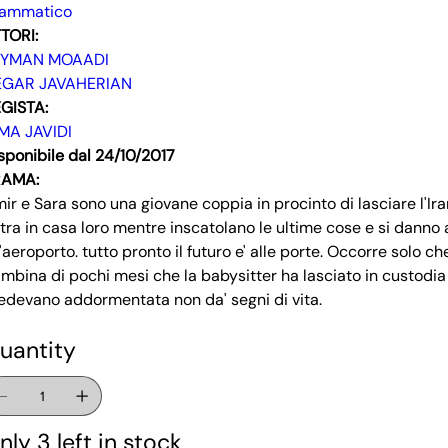
rammatico
TORI:
EYMAN MOAADI
EGAR JAVAHERIAN
GISTA:
MA JAVIDI
sponibile dal 24/10/2017
RAMA:
ir e Sara sono una giovane coppia in procinto di lasciare l'Iran 
tra in casa loro mentre inscatolano le ultime cose e si danno a
l'aeroporto. tutto pronto il futuro e' alle porte. Occorre solo c
mbina di pochi mesi che la babysitter ha lasciato in custodi
edevano addormentata non da' segni di vita.
uantity
nly 3 left in stock