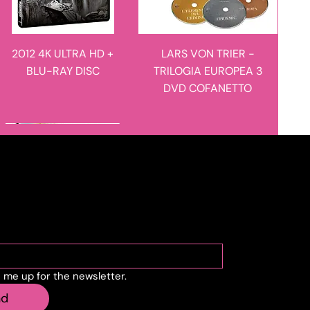
2012 4K ULTRA HD +
LARS VON TRIER -
BLU-RAY DISC
TRILOGIA EUROPEA 3
DVD COFANETTO
novità in arrivo
novità in arrivo
cribe to the newslette
n me up for the newsletter.
MANIE-MANIE - I
L'ULULATO - LIMITED
nd
RACCONTI DEL
EDITION 4K ULTRA HD +