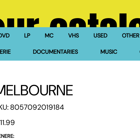
our catal
DVD
LP
MC
VHS
USED
OTHER
ERIE
DOCUMENTARIES
MUSIC
MELBOURNE
SKU
KU:
8057092019184
8057092019184
e
11.99
ENERE: