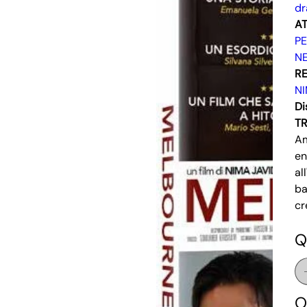
d
AT
P
N
RE
NI
Di
T
Am
en
al
ba
cr
Q
O