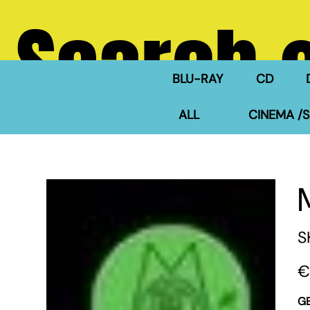
Search 
BLU-RAY
CD
ALL
CINEMA /S
S
Pric
€
G