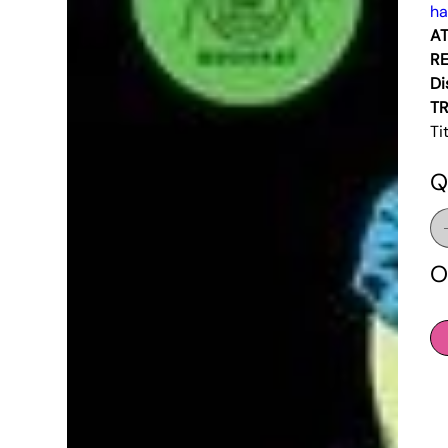
ha
AT
RE
Di
T
Ti
Q
O