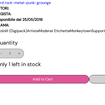
rd rock-metal-punk-grounge
TORI:
GISTA:
sponibile dal 25/05/2016
RAMA:
toloIII (Digipack)ArtistaModerat EtichettaMonkeytownSuppo
uantity
nly 1 left in stock
Add to Cart