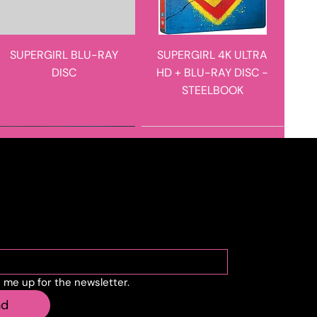
SUPERGIRL BLU-RAY
SUPERGIRL 4K ULTRA
DISC
HD + BLU-RAY DISC -
STEELBOOK
novità in arrivo
novità in arrivo
cribe to the newslette
n me up for the newsletter.
STEVE HACKETT - THE
E I FIGLI DOPO DI LORO
nd
ROARING WAVES