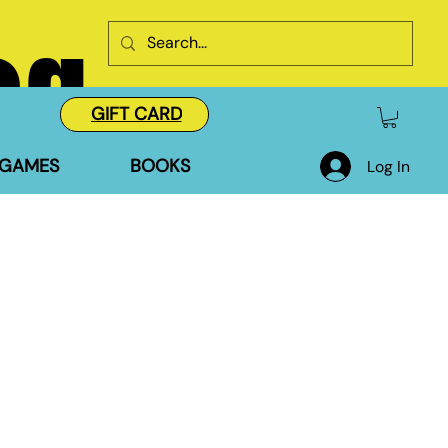
og
GIFT CARD
GAMES
BOOKS
Log In