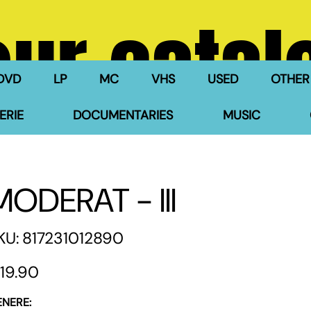
our catal
DVD
LP
MC
VHS
USED
OTHER
ERIE
DOCUMENTARIES
MUSIC
MODERAT - III
SKU
KU:
817231012890
817231012890
e
19.90
ENERE: