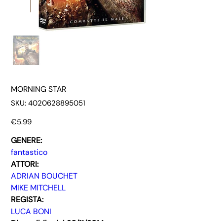
MORNING STAR
SKU
SKU:
4020628895051
4020628895051
Price
€5.99
GENERE:
fantastico
ATTORI:
ADRIAN BOUCHET
MIKE MITCHELL
REGISTA:
LUCA BONI