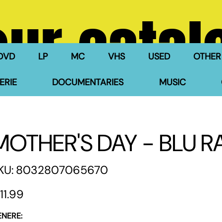
our catal
DVD
LP
MC
VHS
USED
OTHER
ERIE
DOCUMENTARIES
MUSIC
MOTHER'S DAY - BLU R
SKU
KU:
8032807065670
8032807065670
e
11.99
ENERE: