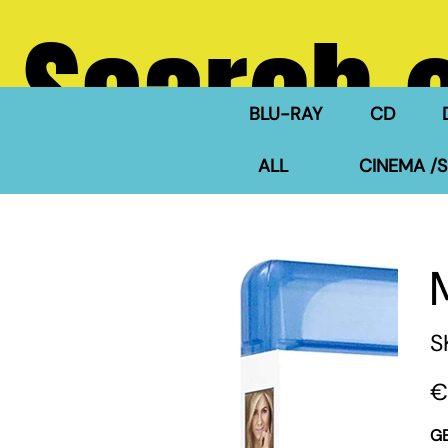
Search 
BLU-RAY
CD
ALL
CINEMA /S
S
Pric
€
G