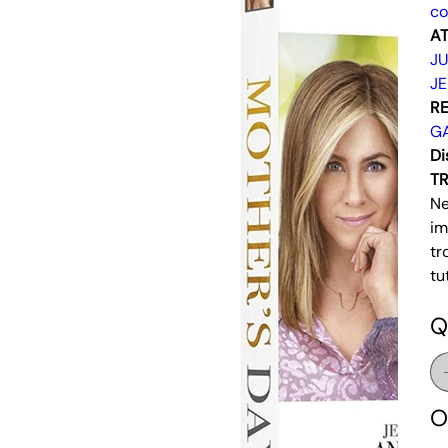
c
AT
JU
JE
RE
G
Di
T
Ne
im
tr
tu
Q
O