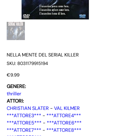
NELLA MENTE DEL SERIAL KILLER
SKU
SKU:
8031179915194
8031179915194
Price
€9.99
GENERE:
thriller
ATTORI:
CHRISTIAN SLATER
-
VAL KILMER
***ATTORE3***
-
***ATTORE4***
***ATTORE5***
-
***ATTORE6***
***ATTORE7***
-
***ATTORE8***