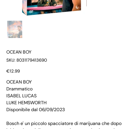
OCEAN BOY
SKU
SKU:
8031179413690
8031179413690
Price
€12.99
OCEAN BOY
Drammatico
ISABEL LUCAS
LUKE HEMSWORTH
Disponibile dal 06/09/2023
Bosch e' un piccolo spacciatore di marijuana che dopo