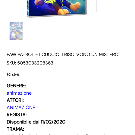
PAW PATROL - I CUCCIOLI RISOLVONO UN MISTERO
SKU
SKU:
5053083208363
5053083208363
Price
€5.99
GENERE:
animazione
ATTORI:
ANIMAZIONE
REGISTA:
Disponibile dal 11/02/2020
TRAMA: