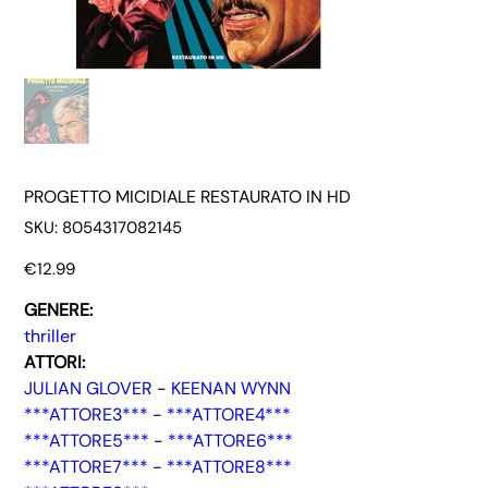
PROGETTO MICIDIALE RESTAURATO IN HD
SKU
SKU:
8054317082145
8054317082145
Price
€12.99
GENERE:
thriller
ATTORI:
JULIAN GLOVER
-
KEENAN WYNN
***ATTORE3***
-
***ATTORE4***
***ATTORE5***
-
***ATTORE6***
***ATTORE7***
-
***ATTORE8***