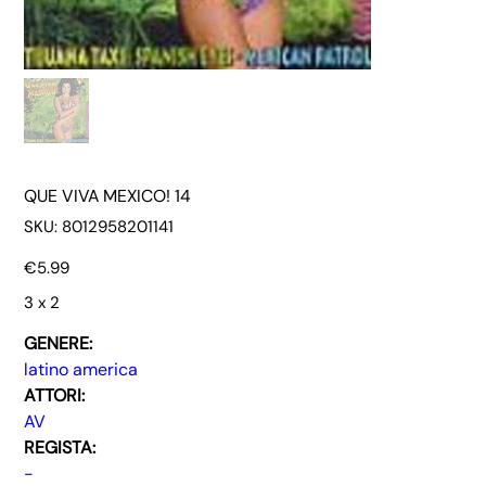
QUE VIVA MEXICO! 14
SKU
SKU:
8012958201141
8012958201141
Price
€5.99
3 x 2
GENERE:
latino america
ATTORI:
AV
REGISTA:
-