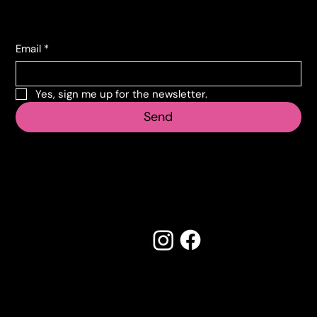
Subscribe to the newsletter
Email
*
Yes, sign me up for the newsletter.
Send
Follow us
Made by Creostudios
Do you have any suggestions? Contact
info@vecosell.it