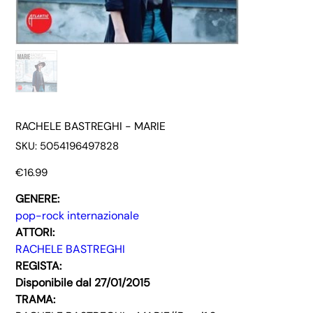
RACHELE BASTREGHI - MARIE
SKU
SKU:
5054196497828
5054196497828
Price
€16.99
GENERE:
pop-rock internazionale
ATTORI:
RACHELE BASTREGHI
REGISTA:
Disponibile dal 27/01/2015
TRAMA: