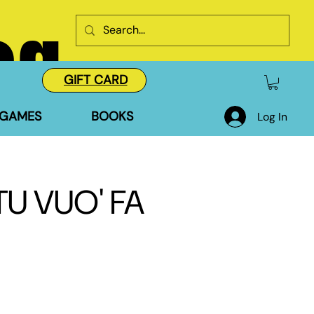
og
GIFT CARD
GAMES
BOOKS
Log In
U VUO' FA