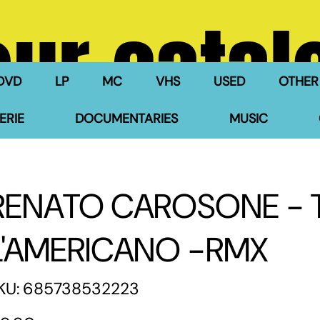
our catal
DVD
LP
MC
VHS
USED
OTHER
ERIE
DOCUMENTARIES
MUSIC
RENATO CAROSONE - T
L'AMERICANO -RMX
SKU
KU:
685738532223
685738532223
e