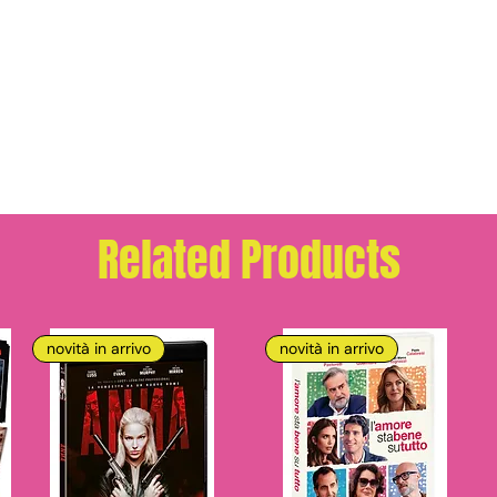
Related Products
novità in arrivo
novità in arrivo