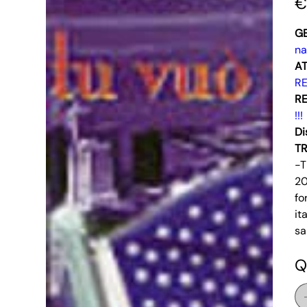
€
G
na
AT
R
RE
!!!
Di
T
-T
20
fo
it
sa
Q