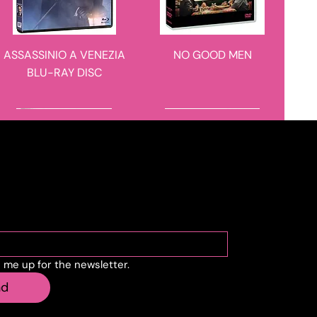
ASSASSINIO A VENEZIA
NO GOOD MEN
BLU-RAY DISC
novità in arrivo
novità in arrivo
cribe to the newslette
n me up for the newsletter.
IL CASO 137
BARBARIAN 4K ULTRA
nd
HD + BLU-RAY DISC -
STEELBOOK