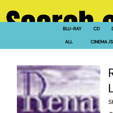
Search 
BLU-RAY
CD
ALL
CINEMA /S
S
Pric