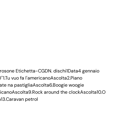
 Carosone Etichetta-CGDN. dischi1Data4 gennaio
1.Tu vuo fa l'americanoAscolta2.Piano
ate na pastigliaAscolta6.Boogie woogie
ericanoAscolta9.Rock around the clockAscolta10.O
a13.Caravan petrol