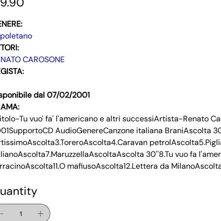
9.90
ENERE:
poletano
TORI:
ENATO CAROSONE
GISTA:
sponibile dal 07/02/2001
RAMA:
itolo-Tu vuo' fa' l'americano e altri successiArtista-Renato
01SupportoCD AudioGenereCanzone italiana BraniAscolta 30''
rtissimoAscolta3.ToreroAscolta4.Caravan petrolAscolta5.Pigli
alianoAscolta7.MaruzzellaAscoltaAscolta 30''8.Tu vuo fa l'am
rracinoAscolta11.O mafiusoAscolta12.Lettera da MilanoAscolt
uantity