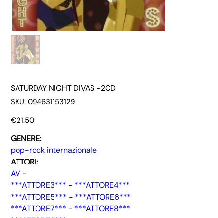
SATURDAY NIGHT DIVAS -2CD
SKU
SKU:
094631153129
094631153129
Price
€21.50
GENERE:
pop-rock internazionale
ATTORI:
AV
-
***ATTORE3***
-
***ATTORE4***
***ATTORE5***
-
***ATTORE6***
***ATTORE7***
-
***ATTORE8***