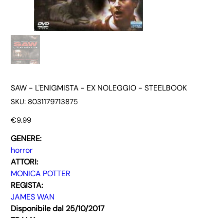
SAW - L'ENIGMISTA - EX NOLEGGIO - STEELBOOK
SKU
SKU:
8031179713875
8031179713875
Price
€9.99
GENERE:
horror
ATTORI:
MONICA POTTER
REGISTA:
JAMES WAN
Disponibile dal 25/10/2017