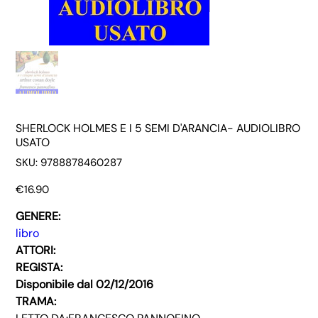
SHERLOCK HOLMES E I 5 SEMI D'ARANCIA- AUDIOLIBRO
USATO
SKU
SKU:
9788878460287
9788878460287
Price
€16.90
GENERE:
libro
ATTORI:
REGISTA:
Disponibile dal 02/12/2016
TRAMA: