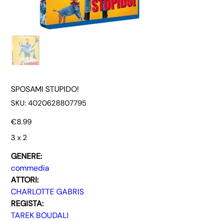
SPOSAMI STUPIDO!
SKU
SKU:
4020628807795
4020628807795
Price
€8.99
3 x 2
GENERE:
commedia
ATTORI:
CHARLOTTE GABRIS
REGISTA:
TAREK BOUDALI