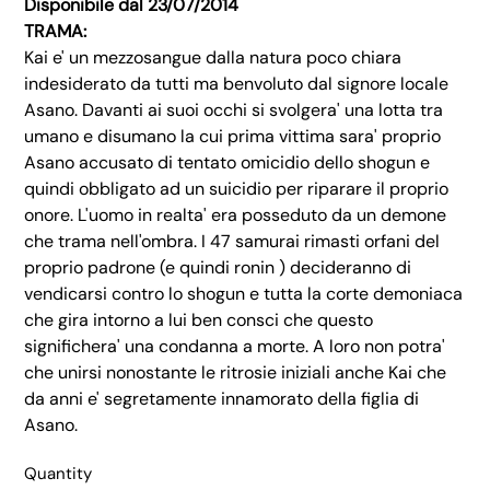
Disponibile dal 23/07/2014
TRAMA:
Kai e' un mezzosangue dalla natura poco chiara
indesiderato da tutti ma benvoluto dal signore locale
Asano. Davanti ai suoi occhi si svolgera' una lotta tra
umano e disumano la cui prima vittima sara' proprio
Asano accusato di tentato omicidio dello shogun e
quindi obbligato ad un suicidio per riparare il proprio
onore. L'uomo in realta' era posseduto da un demone
che trama nell'ombra. I 47 samurai rimasti orfani del
proprio padrone (e quindi ronin ) decideranno di
vendicarsi contro lo shogun e tutta la corte demoniaca
che gira intorno a lui ben consci che questo
significhera' una condanna a morte. A loro non potra'
che unirsi nonostante le ritrosie iniziali anche Kai che
da anni e' segretamente innamorato della figlia di
Asano.
Quantity