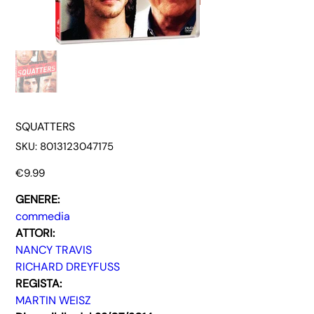
SQUATTERS
SKU
SKU:
8013123047175
8013123047175
Price
€9.99
GENERE:
commedia
ATTORI:
NANCY TRAVIS
RICHARD DREYFUSS
REGISTA:
MARTIN WEISZ