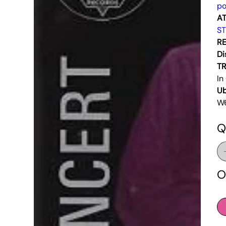
po
AT
S
RE
Di
T
In
Ub
W
Q
O