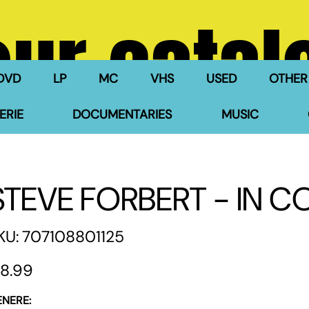
our catal
DVD
LP
MC
VHS
USED
OTHER
ERIE
DOCUMENTARIES
MUSIC
STEVE FORBERT - IN 
SKU
KU:
707108801125
707108801125
e
8.99
ENERE: