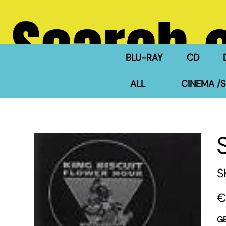
Search 
BLU-RAY
CD
ALL
CINEMA /S
S
Pric
€
G