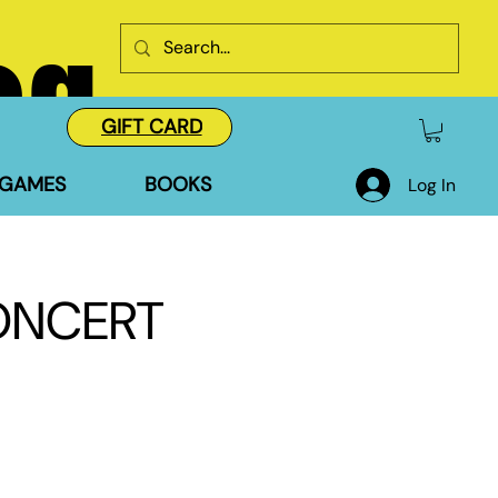
og
GIFT CARD
GAMES
BOOKS
Log In
CONCERT