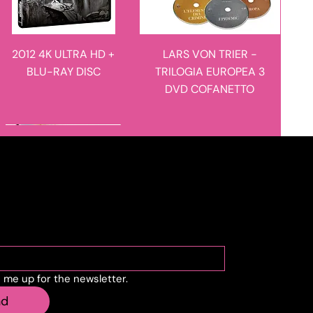
2012 4K ULTRA HD +
LARS VON TRIER -
BLU-RAY DISC
TRILOGIA EUROPEA 3
DVD COFANETTO
novità in arrivo
novità in arrivo
cribe to the newslette
n me up for the newsletter.
MANIE-MANIE - I
L'ULULATO - LIMITED
nd
RACCONTI DEL
EDITION 4K ULTRA HD +