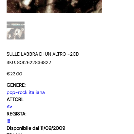
SULLE LABBRA DI UN ALTRO -2CD
SKU
SKU:
8012622836822
8012622836822
Price
€23.00
GENERE:
pop-rock italiana
ATTORI:
AV
REGISTA:
!!!
Disponibile dal 11/09/2009