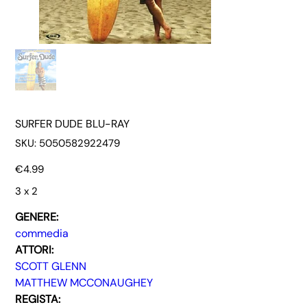
SURFER DUDE BLU-RAY
SKU
SKU:
5050582922479
5050582922479
Price
€4.99
3 x 2
GENERE:
commedia
ATTORI:
SCOTT GLENN
MATTHEW MCCONAUGHEY
REGISTA: