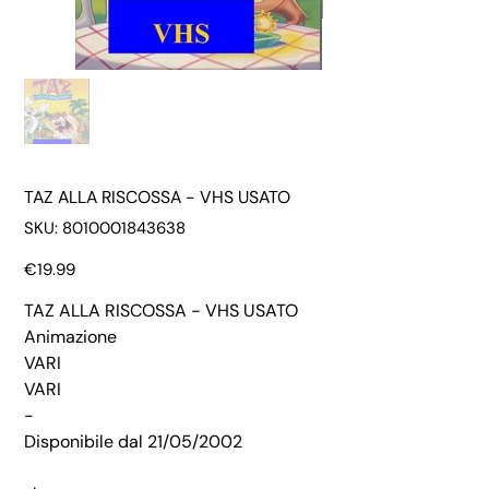
TAZ ALLA RISCOSSA - VHS USATO
SKU
SKU:
8010001843638
8010001843638
Price
€19.99
TAZ ALLA RISCOSSA - VHS USATO
Animazione
VARI
VARI
-
Disponibile dal 21/05/2002