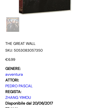
THE GREAT WALL
SKU
SKU:
5053083057350
5053083057350
Price
€6.99
GENERE:
avventura
ATTORI:
PEDRO PASCAL
REGISTA:
ZHANG YIMOU
Disponibile dal 20/06/2017