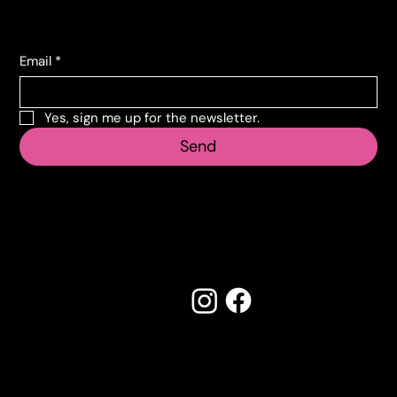
Subscribe to the newsletter
Email
*
Yes, sign me up for the newsletter.
Send
Follow us
Made by Creostudios
Do you have any suggestions? Contact
info@vecosell.it