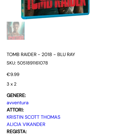
TOMB RAIDER - 2018 - BLU RAY
SKU
SKU:
5051891161078
5051891161078
Price
€9.99
3 x 2
GENERE:
avventura
ATTORI:
KRISTIN SCOTT THOMAS
ALICIA VIKANDER
REGISTA: