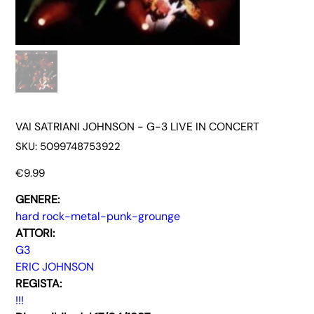
VAI SATRIANI JOHNSON - G-3 LIVE IN CONCERT
SKU
SKU:
5099748753922
5099748753922
Price
€9.99
GENERE:
hard rock-metal-punk-grounge
ATTORI:
G3
ERIC JOHNSON
REGISTA:
!!!