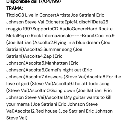
Disponibile dal 17/04/1997
TRAMA:
TitoloG3 Live in ConcertArtistaJoe Satriani Eric
Johnson Steve Vai EtichettaEpicN. dischi1Data26
maggio 1997SupportoCD AudioGenereHard Rock e
MetalPop e Rock Internazionale----Brani1.Cool no.9
(Joe Satriani)Ascolta2.Flying in a blue dream (Joe
Satriani)Ascolta3.Summer song (Joe
Satriani)Ascolta4.Zap (Eric
Johnson)Ascolta5.Manhattan (Eric
Johnson)Ascolta6.Camel's night out (Eric
Johnson)Ascolta7.Answers (Steve Vai)Ascolta8.For the
love of god (Steve Vai)Ascolta9.The attitude song
(Steve Vai)Ascolta10.Going down (Joe Satriani Eric
Johnson Steve Vai)Ascolta11.My guitar wants to kill
your mama (Joe Satriani Eric Johnson Steve
Vai)Ascolta12.Red house (Joe Satriani Eric Johnson
Steve Vai)