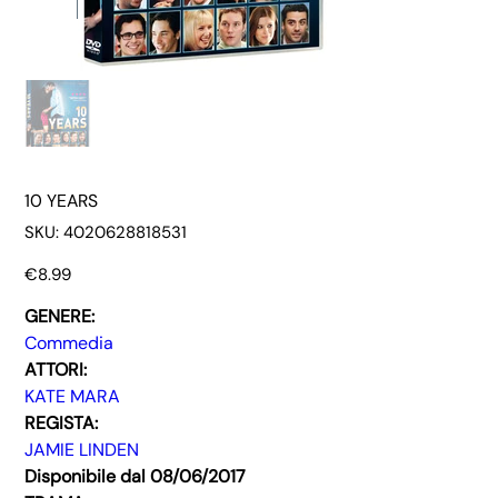
10 YEARS
SKU
SKU:
4020628818531
4020628818531
Price
€8.99
GENERE:
Commedia
ATTORI:
KATE MARA
REGISTA:
JAMIE LINDEN
Disponibile dal 08/06/2017