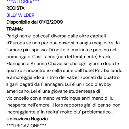
***ATTORE9***
REGISTA:
BILLY WILDER
Disponibile dal 01/12/2009
TRAMA:
Parigi non e' poi cosi' diversa dalle altre capitali
d'Europa se non per due cose: si mangia meglio e si fa
l'amore piu' spesso. Di notte di mattina e persino nel
pomeriggio. Cosi' fanno (non letteralmente) Frank
Flanngan e Arianna Chavasse che ogni giorno dopo le
quattro si incontrano nella suite dell'hotel Ritz ballando
e amoreggiando al ritmo dei valzer suonati da quattro
zigani pagati da Flannagan. Lui e' un ricco playboy
americano. Lei e' una giovane studentessa di
violoncello con almeno venticinque anni meno di lui
inesperta nell'amore. Il loro rapporto gia' di per se' non
incoraggiante e' in realta' molto piu' problematico...
Ubicazione Negozio:
***UBICAZIONE***