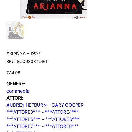
ARIANNA - 1957
SKU
SKU:
8009833401611
8009833401611
Price
€14.99
GENERE:
commedia
ATTORI:
AUDREY HEPBURN
-
GARY COOPER
***ATTORE3***
-
***ATTORE4***
***ATTORE5***
-
***ATTORE6***
***ATTORE7***
-
***ATTORE8***