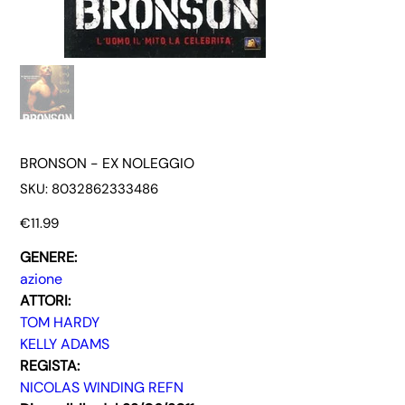
BRONSON - EX NOLEGGIO
SKU
SKU:
8032862333486
8032862333486
Price
€11.99
GENERE:
azione
ATTORI:
TOM HARDY
KELLY ADAMS
REGISTA:
NICOLAS WINDING REFN