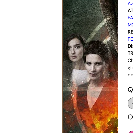
Az
AT
F
M
RE
F
Di
T
Ch
gl
de
Q
O