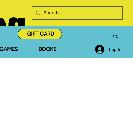
og
GIFT CARD
GAMES
BOOKS
Log In