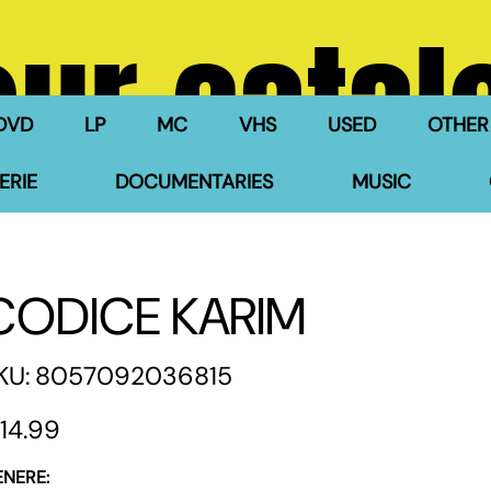
our catal
DVD
LP
MC
VHS
USED
OTHER
ERIE
DOCUMENTARIES
MUSIC
CODICE KARIM
SKU
KU:
8057092036815
8057092036815
e
14.99
ENERE: