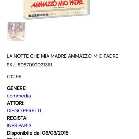
LA NOTTE CHE MIA MADRE AMMAZZO' MIO PADRE
SKU
SKU:
8057092021361
8057092021361
Price
€12.99
GENERE:
commedia
ATTORI:
DIEGO PERETTI
REGISTA:
INES PARIS
Disponibile dal 06/03/2018