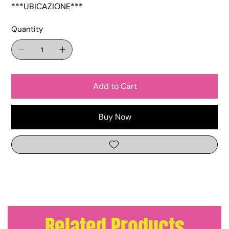
***UBICAZIONE***
Quantity
Add to Cart
Buy Now
Related Products