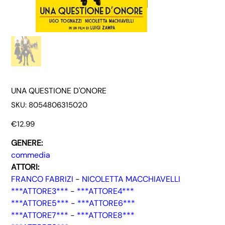
UNA QUESTIONE D'ONORE
SKU
SKU:
8054806315020
8054806315020
Price
€12.99
GENERE:
commedia
ATTORI:
FRANCO FABRIZI
-
NICOLETTA MACCHIAVELLI
***ATTORE3***
-
***ATTORE4***
***ATTORE5***
-
***ATTORE6***
***ATTORE7***
-
***ATTORE8***